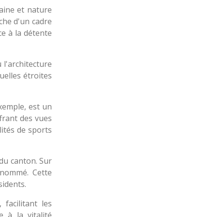
aine et nature
rche d'un cadre
ce à la détente
l'architecture
uelles étroites
xemple, est un
ffrant des vues
lités de sports
du canton. Sur
enommé. Cette
sidents.
acilitant les
 à la vitalité