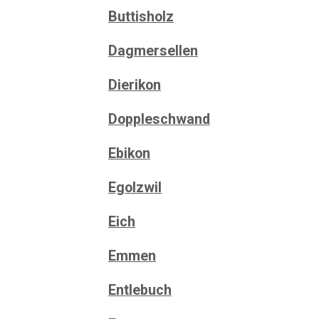
Buttisholz
Dagmersellen
Dierikon
Doppleschwand
Ebikon
Egolzwil
Eich
Emmen
Entlebuch