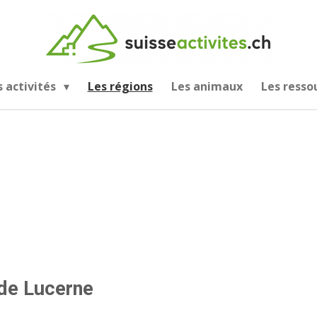
s activités
Les régions
Les animaux
Les resso
de Lucerne