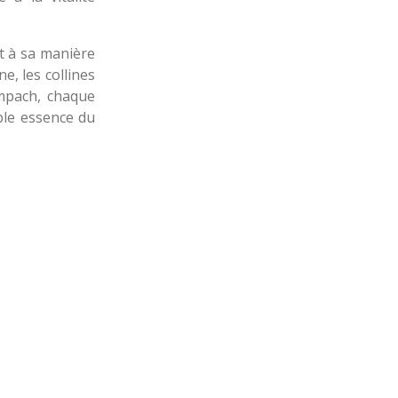
t à sa manière
e, les collines
empach, chaque
ble essence du