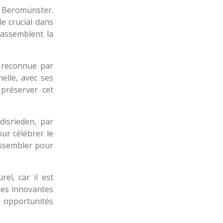
e Beromünster.
le crucial dans
rassemblent la
e reconnue par
elle, avec ses
 préserver cet
disrieden, par
our célébrer le
rassembler pour
el, car il est
es innovantes
es opportunités