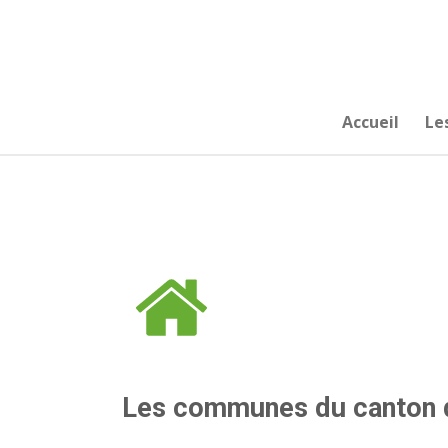
Passer
au
contenu
principal
Accueil
Le
Les communes du canton 