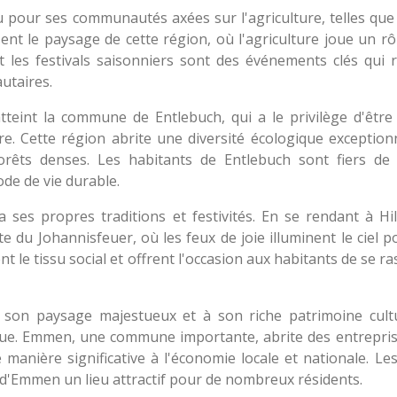
 pour ses communautés axées sur l'agriculture, telles qu
ent le paysage de cette région, où l'agriculture joue un rô
t les festivals saisonniers sont des événements clés qui 
utaires.
atteint la commune de Entlebuch, qui a le privilège d'êtr
 Cette région abrite une diversité écologique exceptionn
forêts denses. Les habitants de Entlebuch sont fiers de
e de vie durable.
s propres traditions et festivités. En se rendant à Hil
e du Johannisfeuer, où les feux de joie illuminent le ciel p
cent le tissu social et offrent l'occasion aux habitants de se 
son paysage majestueux et à son riche patrimoine cultur
e. Emmen, une commune importante, abrite des entrepris
e manière significative à l'économie locale et nationale. L
d'Emmen un lieu attractif pour de nombreux résidents.