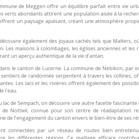
mmune de Meggen offre un équilibre parfait entre vie urb
ces verts abondants attirent une population aisée à la reche
ne offrent un paysage apaisant, créant une atmosphère propi
écouvre également des joyaux cachés tels que Malters, où 
in. Les maisons à colombages, les églises anciennes et les r
frant un aperçu authentique de la vie d'antan.
 dans le canton de Lucerne. La commune de Nebikon, par e
 sentiers de randonnée serpentent à travers les collines, o
tes. Les lacs et les rivières offrent également des possibi
e l'eau.
u lac de Sempach, on découvre une autre facette fascinante 
e de Nottwil, connue pour son centre de réadaptation r
gne de l'engagement du canton envers le bien-être de ses ré
 connectées par un réseau de routes bien entretenu, f
e les différentes régions. Ce maillage efficace contribue