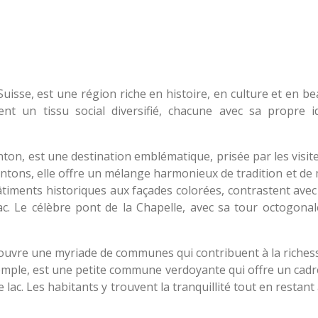
uisse, est une région riche en histoire, en culture et en be
 un tissu social diversifié, chacune avec sa propre id
anton, est une destination emblématique, prisée par les vis
antons, elle offre un mélange harmonieux de tradition et de
bâtiments historiques aux façades colorées, contrastent avec
c. Le célèbre pont de la Chapelle, avec sa tour octogonale
ouvre une myriade de communes qui contribuent à la richesse
mple, est une petite commune verdoyante qui offre un cadre
 lac. Les habitants y trouvent la tranquillité tout en restant