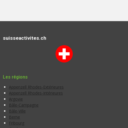
suisseactivites.ch
Les régions
Appenzell Rhodes-Extérieures
Appenzell Rhodes-Intérieures
Argovie
Bâle-Campagne
Bâle-Ville
Berne
Fribourg