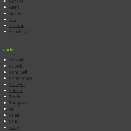
Genève
Glaris
Grisons
Jura
Lucerne
Neuchâtel
suite ...
Nidwald
Obwald
Saint-Gall
Schaffhouse
Schwytz
Soleure
Tessin
Thurgovie
Uri
Valais
Vaud
Zoug