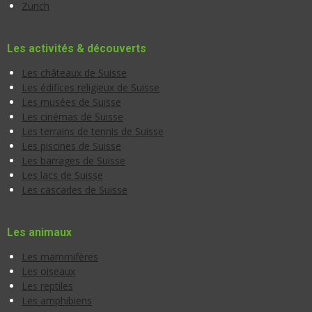
Zurich
Les activités & découverts
Les châteaux de Suisse
Les édifices religieux de Suisse
Les musées de Suisse
Les cinémas de Suisse
Les terrains de tennis de Suisse
Les piscines de Suisse
Les barrages de Suisse
Les lacs de Suisse
Les cascades de Suisse
Les animaux
Les mammifères
Les oiseaux
Les reptiles
Les amphibiens