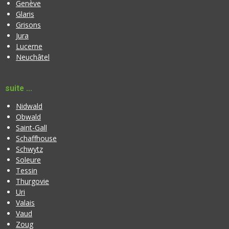
Genève
Glaris
Grisons
Jura
Lucerne
Neuchâtel
suite ...
Nidwald
Obwald
Saint-Gall
Schaffhouse
Schwytz
Soleure
Tessin
Thurgovie
Uri
Valais
Vaud
Zoug