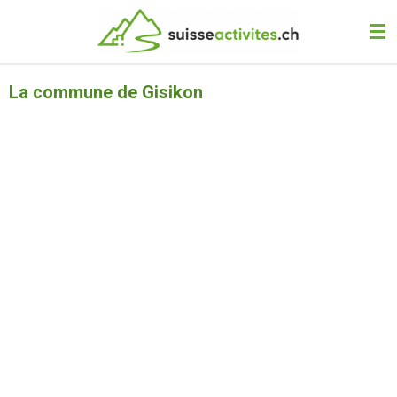
Passer
au
contenu
principal
La commune de Gisikon