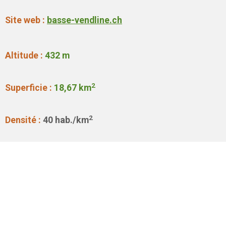
Site web :
basse-vendline.ch
Altitude :
432 m
2
Superficie :
18,67
km
2
Densité :
40
hab./km