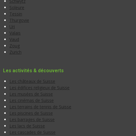
Schwytz
Soleure
Tessin
Thurgovie
Uri
Valais
Vaud
Zoug
Zurich
Les activités & découverts
Les châteaux de Suisse
Les édifices religieux de Suisse
Les musées de Suisse
Les cinémas de Suisse
Les terrains de tennis de Suisse
Les piscines de Suisse
Les barrages de Suisse
Les lacs de Suisse
Les cascades de Suisse