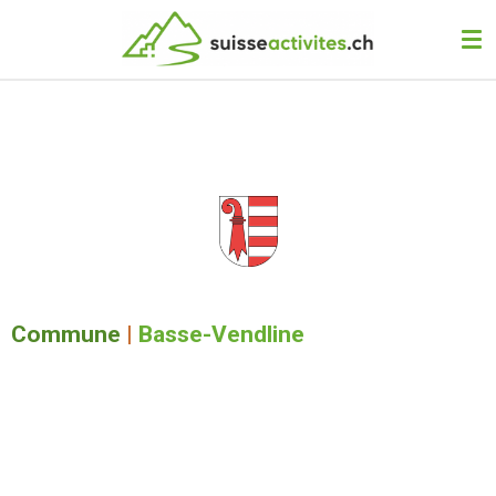
Passer
au
contenu
principal
Commune
|
Basse-Vendline