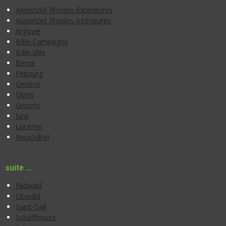
Appenzell Rhodes-Extérieures
Appenzell Rhodes-Intérieures
Argovie
Bâle-Campagne
Bâle-Ville
Berne
Fribourg
Genève
Glaris
Grisons
Jura
Lucerne
Neuchâtel
suite ...
Nidwald
Obwald
Saint-Gall
Schaffhouse