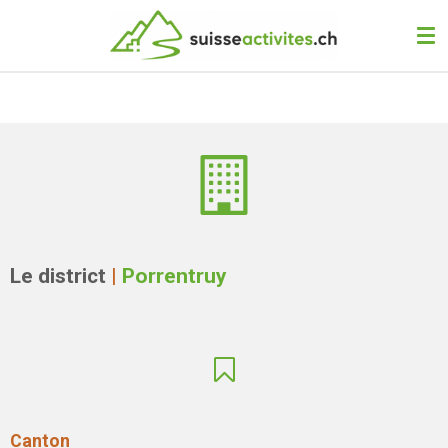
Passer
au
contenu
principal
Le district
|
Porrentruy
Canton