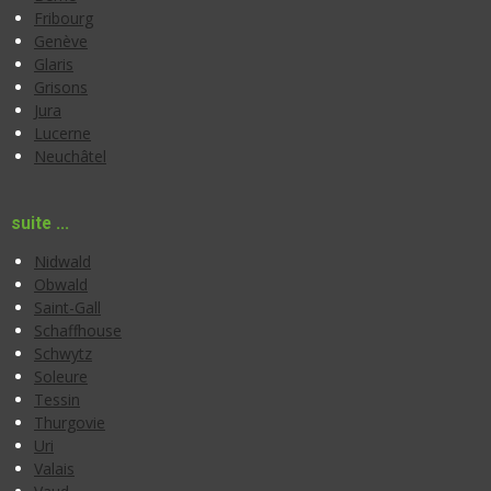
Fribourg
Genève
Glaris
Grisons
Jura
Lucerne
Neuchâtel
suite ...
Nidwald
Obwald
Saint-Gall
Schaffhouse
Schwytz
Soleure
Tessin
Thurgovie
Uri
Valais