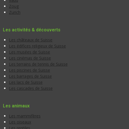
Vaud
Zoug
Zurich
Les activités & découverts
Les châteaux de Suisse
Les édifices religieux de Suisse
Les musées de Suisse
Les cinémas de Suisse
Les terrains de tennis de Suisse
Les piscines de Suisse
Les barrages de Suisse
Les lacs de Suisse
Les cascades de Suisse
Les animaux
Les mammifères
Les oiseaux
Les reptiles