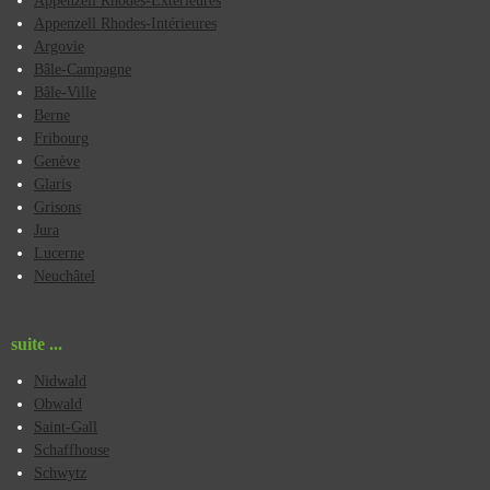
Appenzell Rhodes-Extérieures
Appenzell Rhodes-Intérieures
Argovie
Bâle-Campagne
Bâle-Ville
Berne
Fribourg
Genève
Glaris
Grisons
Jura
Lucerne
Neuchâtel
suite ...
Nidwald
Obwald
Saint-Gall
Schaffhouse
Schwytz