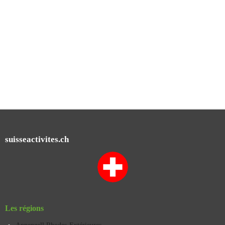
suisseactivites.ch
Les régions