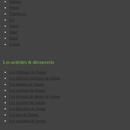
Soleure
Tessin
Thurgovie
Uri
Valais
Vaud
Zoug
Zurich
Les activités & découverts
Les châteaux de Suisse
Les édifices religieux de Suisse
Les musées de Suisse
Les cinémas de Suisse
Les terrains de tennis de Suisse
Les piscines de Suisse
Les barrages de Suisse
Les lacs de Suisse
Les cascades de Suisse