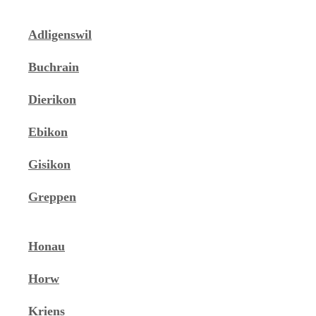
Adligenswil
Buchrain
Dierikon
Ebikon
Gisikon
Greppen
Honau
Horw
Kriens