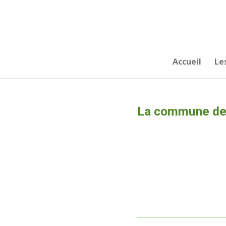
Passer
au
contenu
principal
Accueil
Le
La commune de