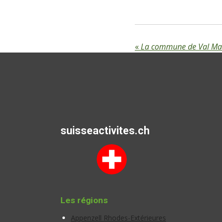
«
La commune de Val Ma
suisseactivites.ch
Les régions
Appenzell Rhodes-Extérieures