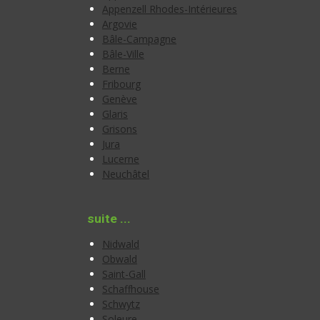
Appenzell Rhodes-Intérieures
Argovie
Bâle-Campagne
Bâle-Ville
Berne
Fribourg
Genève
Glaris
Grisons
Jura
Lucerne
Neuchâtel
suite ...
Nidwald
Obwald
Saint-Gall
Schaffhouse
Schwytz
Soleure