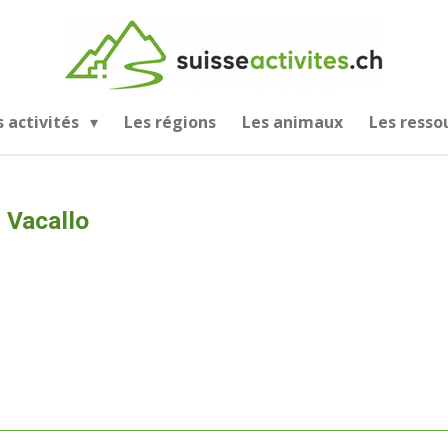
s activités
Les régions
Les animaux
Les resso
 Vacallo