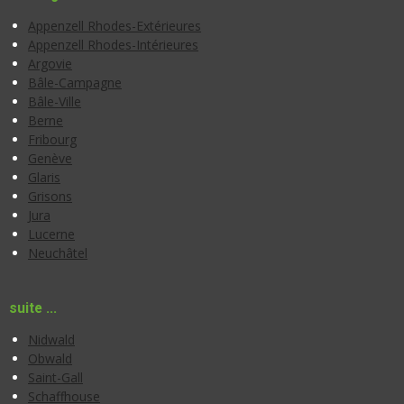
Appenzell Rhodes-Extérieures
Appenzell Rhodes-Intérieures
Argovie
Bâle-Campagne
Bâle-Ville
Berne
Fribourg
Genève
Glaris
Grisons
Jura
Lucerne
Neuchâtel
suite ...
Nidwald
Obwald
Saint-Gall
Schaffhouse