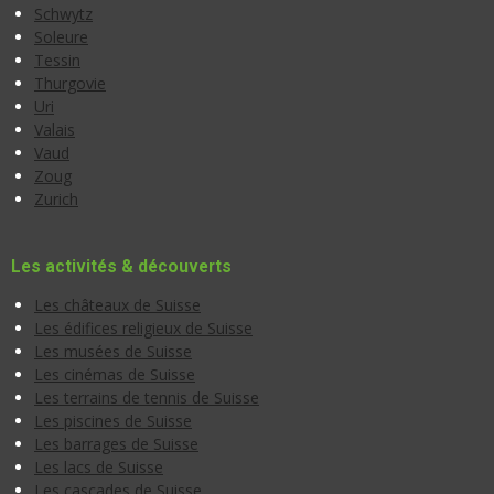
Schwytz
Soleure
Tessin
Thurgovie
Uri
Valais
Vaud
Zoug
Zurich
Les activités & découverts
Les châteaux de Suisse
Les édifices religieux de Suisse
Les musées de Suisse
Les cinémas de Suisse
Les terrains de tennis de Suisse
Les piscines de Suisse
Les barrages de Suisse
Les lacs de Suisse
Les cascades de Suisse