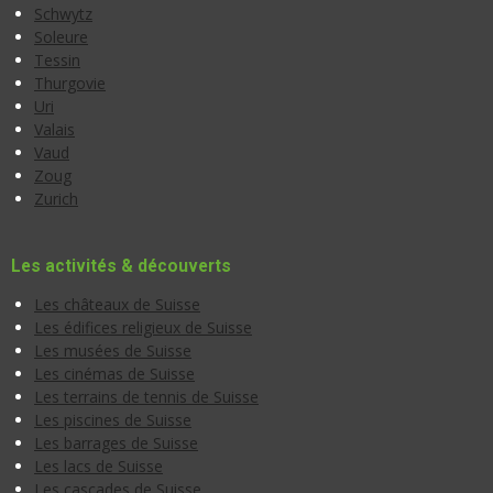
Schwytz
Soleure
Tessin
Thurgovie
Uri
Valais
Vaud
Zoug
Zurich
Les activités & découverts
Les châteaux de Suisse
Les édifices religieux de Suisse
Les musées de Suisse
Les cinémas de Suisse
Les terrains de tennis de Suisse
Les piscines de Suisse
Les barrages de Suisse
Les lacs de Suisse
Les cascades de Suisse