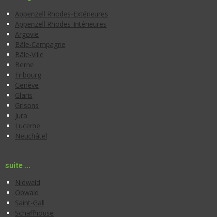
Appenzell Rhodes-Extérieures
Appenzell Rhodes-Intérieures
Argovie
Bâle-Campagne
Bâle-Ville
Berne
Fribourg
Genève
Glaris
Grisons
Jura
Lucerne
Neuchâtel
suite ...
Nidwald
Obwald
Saint-Gall
Schaffhouse