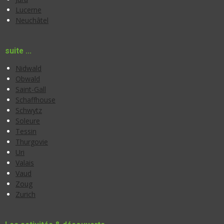
Lucerne
Neuchâtel
suite ...
Nidwald
Obwald
Saint-Gall
Schaffhouse
Schwytz
Soleure
Tessin
Thurgovie
Uri
Valais
Vaud
Zoug
Zurich