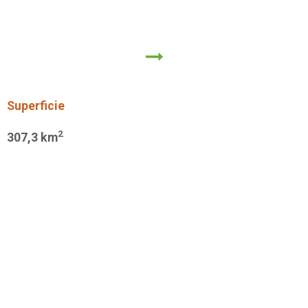
Superficie
2
307,3
km