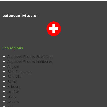
suisseactivites.ch
Les régions
Appenzell Rhodes-Extérieures
Appenzell Rhodes-Intérieures
Argovie
Bâle-Campagne
Bâle-Ville
Berne
Fribourg
Genève
Glaris
Grisons
Jura