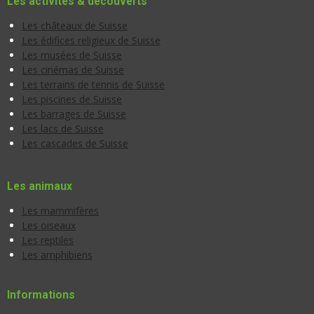
Les activités & découverts
Les châteaux de Suisse
Les édifices religieux de Suisse
Les musées de Suisse
Les cinémas de Suisse
Les terrains de tennis de Suisse
Les piscines de Suisse
Les barrages de Suisse
Les lacs de Suisse
Les cascades de Suisse
Les animaux
Les mammifères
Les oiseaux
Les reptiles
Les amphibiens
Informations