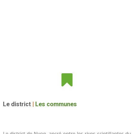
Le district
|
Les communes
Le district de Nyon, ancré entre les rives scintillantes du