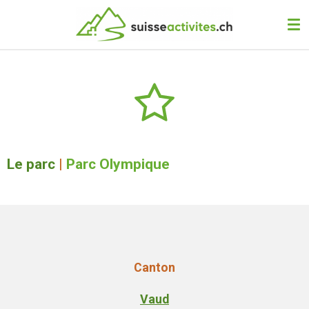
Passer
au
contenu
principal
Le parc
|
Parc Olympique
Canton
Vaud