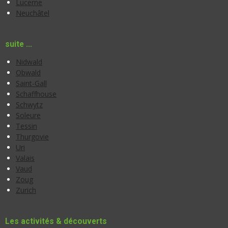
Lucerne
Neuchâtel
suite ...
Nidwald
Obwald
Saint-Gall
Schaffhouse
Schwytz
Soleure
Tessin
Thurgovie
Uri
Valais
Vaud
Zoug
Zurich
Les activités & découverts