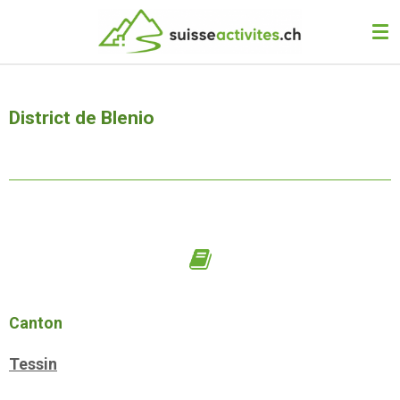
Passer
au
contenu
principal
District de Blenio
Canton
Tessin