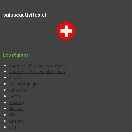
suisseactivites.ch
Les régions
Appenzell Rhodes-Extérieures
Appenzell Rhodes-Intérieures
Argovie
Bâle-Campagne
Bâle-Ville
Berne
Fribourg
Genève
Glaris
Grisons
Jura