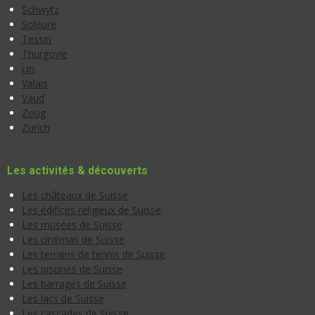
Schwytz
Soleure
Tessin
Thurgovie
Uri
Valais
Vaud
Zoug
Zurich
Les activités & découverts
Les châteaux de Suisse
Les édifices religieux de Suisse
Les musées de Suisse
Les cinémas de Suisse
Les terrains de tennis de Suisse
Les piscines de Suisse
Les barrages de Suisse
Les lacs de Suisse
Les cascades de Suisse