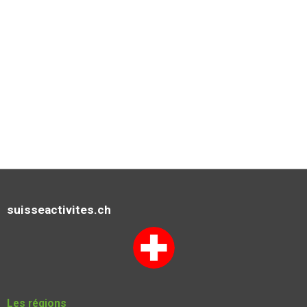
e
suisseactivites.ch
Les régions