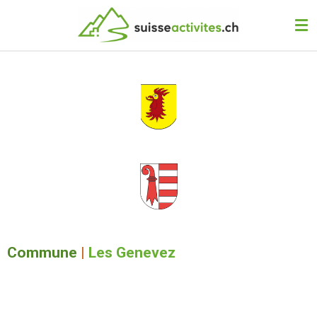
Passer
au
contenu
principal
Commune
|
Les Genevez