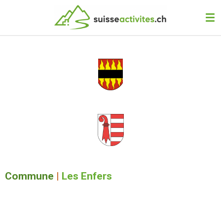
Passer
au
contenu
principal
Commune
|
Les Enfers