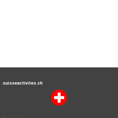
e
suisseactivites.ch