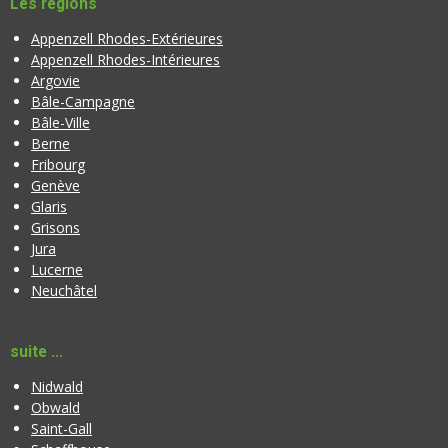
Les régions
Appenzell Rhodes-Extérieures
Appenzell Rhodes-Intérieures
Argovie
Bâle-Campagne
Bâle-Ville
Berne
Fribourg
Genève
Glaris
Grisons
Jura
Lucerne
Neuchâtel
suite ...
Nidwald
Obwald
Saint-Gall