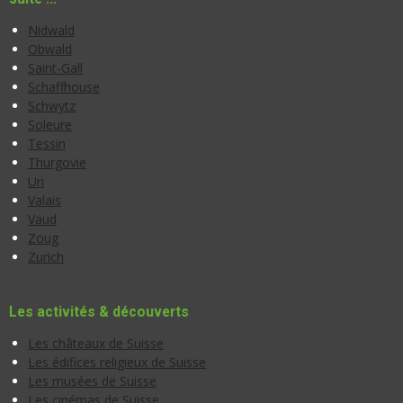
Nidwald
Obwald
Saint-Gall
Schaffhouse
Schwytz
Soleure
Tessin
Thurgovie
Uri
Valais
Vaud
Zoug
Zurich
Les activités & découverts
Les châteaux de Suisse
Les édifices religieux de Suisse
Les musées de Suisse
Les cinémas de Suisse