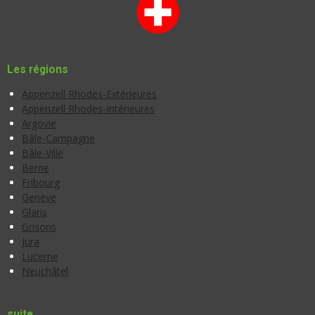
Les régions
Appenzell Rhodes-Extérieures
Appenzell Rhodes-Intérieures
Argovie
Bâle-Campagne
Bâle-Ville
Berne
Fribourg
Genève
Glaris
Grisons
Jura
Lucerne
Neuchâtel
suite ...