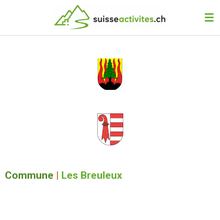
Passer
au
contenu
principal
Commune
|
Les Breuleux