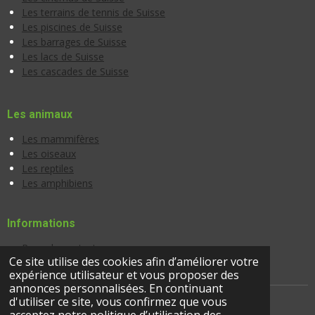
Les terrains de tennis de Suisse
Les piscines de Suisse
Les barrages de Suisse
Les lacs de Suisse
Les cascades de Suisse
Les animaux
Les mammifères
Les oiseaux
Les reptiles
Les amphibiens
Informations
Page de contact
Ce site utilise des cookies afin d’améliorer votre
Banque d'images
expérience utilisateur et vous proposer des
annonces personnalisées. En continuant
d'utiliser ce site, vous confirmez que vous