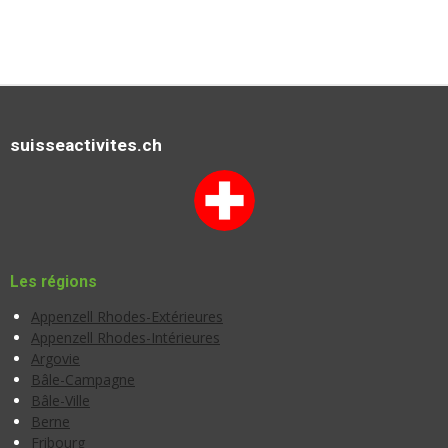
suisseactivites.ch
Les régions
Appenzell Rhodes-Extérieures
Appenzell Rhodes-Intérieures
Argovie
Bâle-Campagne
Bâle-Ville
Berne
Fribourg