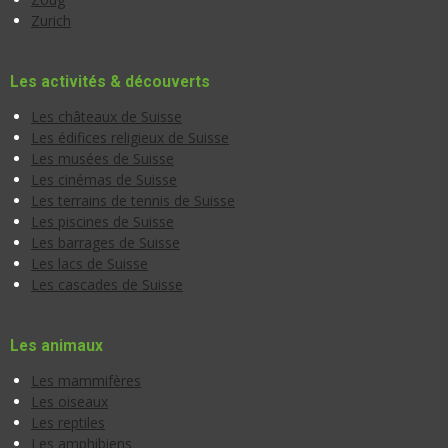
Zurich
Les activités & découverts
Les châteaux de Suisse
Les édifices religieux de Suisse
Les musées de Suisse
Les cinémas de Suisse
Les terrains de tennis de Suisse
Les piscines de Suisse
Les barrages de Suisse
Les lacs de Suisse
Les cascades de Suisse
Les animaux
Les mammifères
Les oiseaux
Les reptiles
Les amphibiens