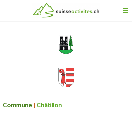
Passer
au
contenu
principal
Commune
|
Châtillon