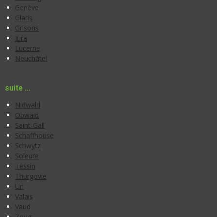
Genève
Glaris
Grisons
Jura
Lucerne
Neuchâtel
suite ...
Nidwald
Obwald
Saint-Gall
Schaffhouse
Schwytz
Soleure
Tessin
Thurgovie
Uri
Valais
Vaud
Zoug