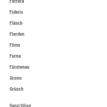
Ferrera
Fideris
Fläsch
Flerden
Flims
Furna
Fürstenau
Grono
Grüsch
Ilanz/Glion