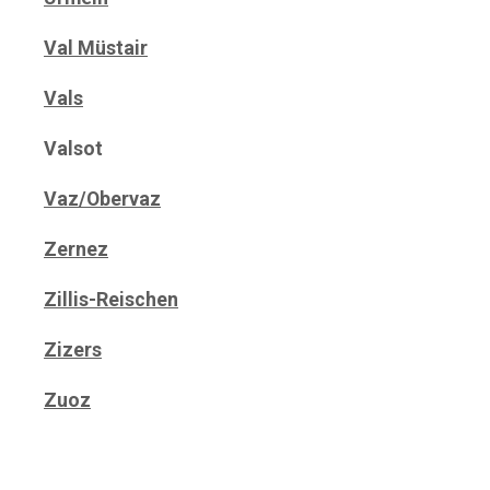
Val Müstair
Vals
Valsot
Vaz/Obervaz
Zernez
Zillis-Reischen
Zizers
Zuoz