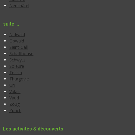
Neuchâtel
suite ...
Nidwald
Obwald
Saint-Gall
Schaffhouse
Schwytz
Soleure
Tessin
Thurgovie
Uri
Valais
Vaud
Zoug
Zurich
Les activités & découverts