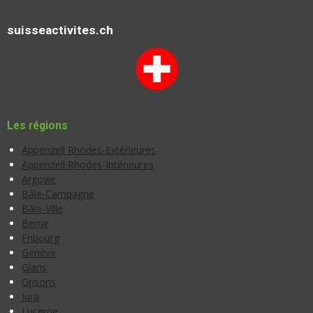
suisseactivites.ch
Les régions
Appenzell Rhodes-Extérieures
Appenzell Rhodes-Intérieures
Argovie
Bâle-Campagne
Bâle-Ville
Berne
Fribourg
Genève
Glaris
Grisons
Jura
Lucerne