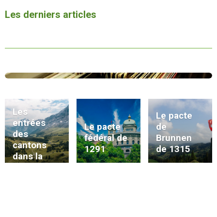
Les derniers articles
Les
Le pacte
entrées
Le pacte
de
des
fédéral de
Brunnen
cantons
1291
de 1315
dans la
Confédérat
ion