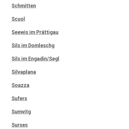
Schmitten
Scuol
Seewis im Prättigau
Sils im Domleschg
Sils im Engadin/Segl
Silvaplana
Soazza
Sufers
Sumvitg
Surses