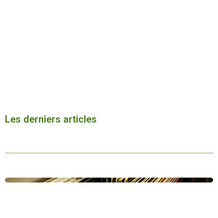
i
o
l
n
e
Les derniers articles