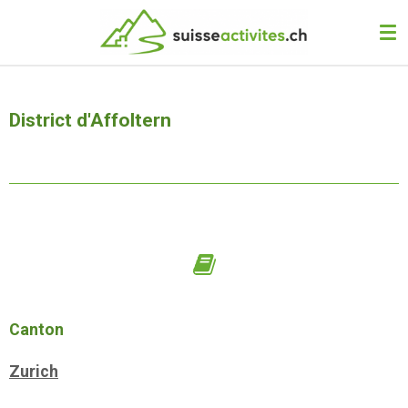
Passer
au
contenu
principal
District d'Affoltern
Canton
Zurich