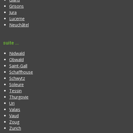
Grisons
Jura
Lucerne
Neuchâtel
suite ...
Nidwald
Obwald
Saint-Gall
Schaffhouse
Schwytz
Soleure
Tessin
Thurgovie
Uri
Valais
Vaud
Zoug
Zurich