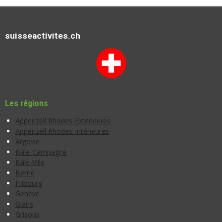
suisseactivites.ch
Les régions
Appenzell Rhodes-Extérieures
Appenzell Rhodes-Intérieures
Argovie
Bâle-Campagne
Bâle-Ville
Berne
Fribourg
Genève
Glaris
Grisons