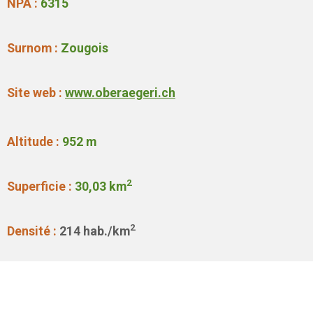
NPA :
6315
Surnom :
Zougois
Site web :
www.oberaegeri.ch
Altitude :
952
m
2
Superficie :
30,03
km
2
Densité :
214 hab./km