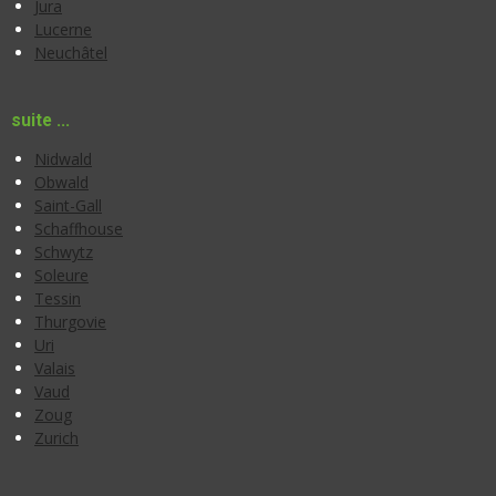
Jura
Lucerne
Neuchâtel
suite ...
Nidwald
Obwald
Saint-Gall
Schaffhouse
Schwytz
Soleure
Tessin
Thurgovie
Uri
Valais
Vaud
Zoug
Zurich