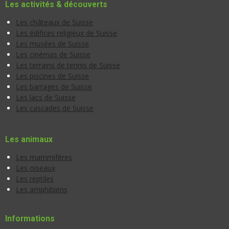
Les activités & découverts
Les châteaux de Suisse
Les édifices religieux de Suisse
Les musées de Suisse
Les cinémas de Suisse
Les terrains de tennis de Suisse
Les piscines de Suisse
Les barrages de Suisse
Les lacs de Suisse
Les cascades de Suisse
Les animaux
Les mammifères
Les oiseaux
Les reptiles
Les amphibiens
Informations