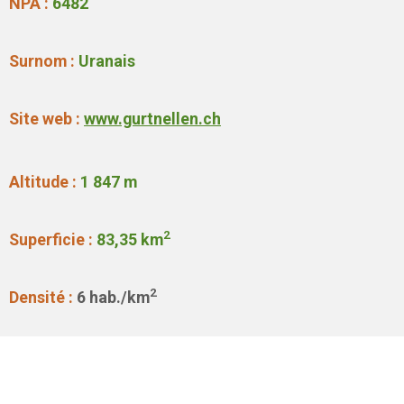
NPA :
6482
Surnom :
Uranais
Site web :
www.gurtnellen.ch
Altitude :
1 847
m
2
Superficie :
83,35
km
2
Densité :
6
hab./km