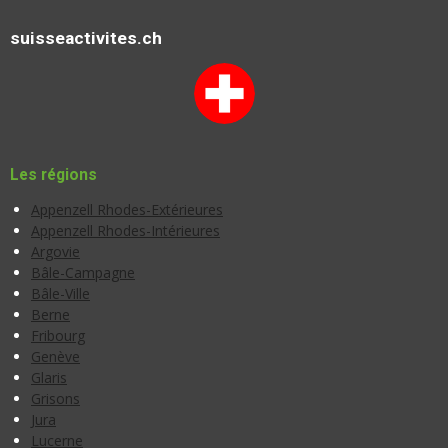
suisseactivites.ch
Les régions
Appenzell Rhodes-Extérieures
Appenzell Rhodes-Intérieures
Argovie
Bâle-Campagne
Bâle-Ville
Berne
Fribourg
Genève
Glaris
Grisons
Jura
Lucerne