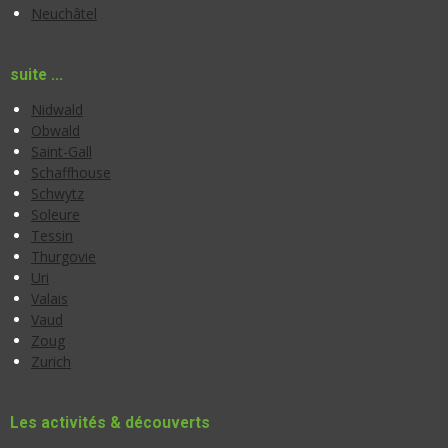
Neuchâtel
suite ...
Nidwald
Obwald
Saint-Gall
Schaffhouse
Schwytz
Soleure
Tessin
Thurgovie
Uri
Valais
Vaud
Zoug
Zurich
Les activités & découverts