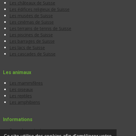
Les châteaux de Suisse
Les édifices religieux de Suisse
Les musées de Suisse
Les cinémas de Suisse
Les terrains de tennis de Suisse
Les piscines de Suisse
Les barrages de Suisse
Les lacs de Suisse
Les cascades de Suisse
Les animaux
Les mammifères
Les oiseaux
Les reptiles
Les amphibiens
Informations
Page de contact