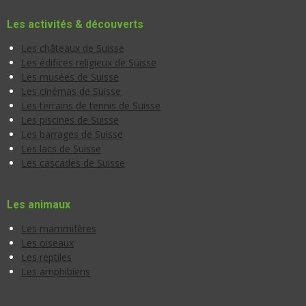
Les activités & découverts
Les châteaux de Suisse
Les édifices religieux de Suisse
Les musées de Suisse
Les cinémas de Suisse
Les terrains de tennis de Suisse
Les piscines de Suisse
Les barrages de Suisse
Les lacs de Suisse
Les cascades de Suisse
Les animaux
Les mammifères
Les oiseaux
Les reptiles
Les amphibiens