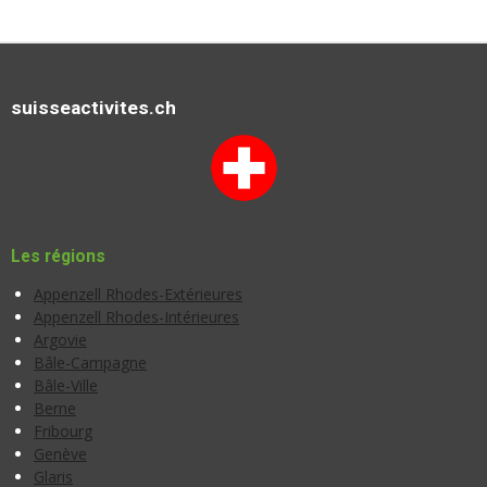
suisseactivites.ch
Les régions
Appenzell Rhodes-Extérieures
Appenzell Rhodes-Intérieures
Argovie
Bâle-Campagne
Bâle-Ville
Berne
Fribourg
Genève
Glaris