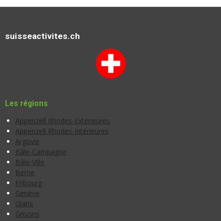
suisseactivites.ch
Les régions
Appenzell Rhodes-Extérieures
Appenzell Rhodes-Intérieures
Argovie
Bâle-Campagne
Bâle-Ville
Berne
Fribourg
Genève
Glaris
Grisons