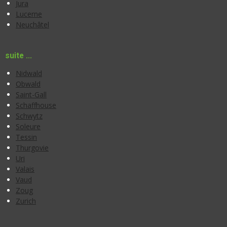
Jura
Lucerne
Neuchâtel
suite ...
Nidwald
Obwald
Saint-Gall
Schaffhouse
Schwytz
Soleure
Tessin
Thurgovie
Uri
Valais
Vaud
Zoug
Zurich