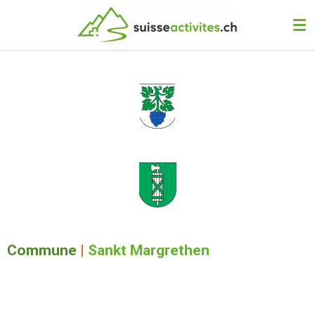
Passer
au
contenu
principal
Commune
|
Sankt Margrethen