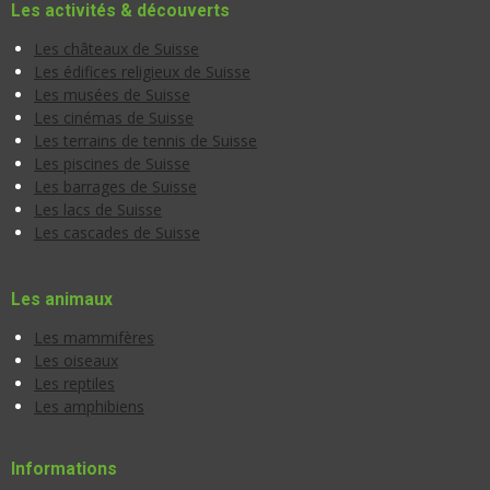
Les activités & découverts
Les châteaux de Suisse
Les édifices religieux de Suisse
Les musées de Suisse
Les cinémas de Suisse
Les terrains de tennis de Suisse
Les piscines de Suisse
Les barrages de Suisse
Les lacs de Suisse
Les cascades de Suisse
Les animaux
Les mammifères
Les oiseaux
Les reptiles
Les amphibiens
Informations