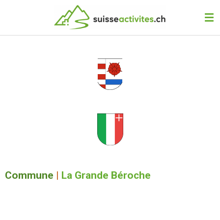
Passer
au
contenu
principal
Commune
|
La Grande Béroche