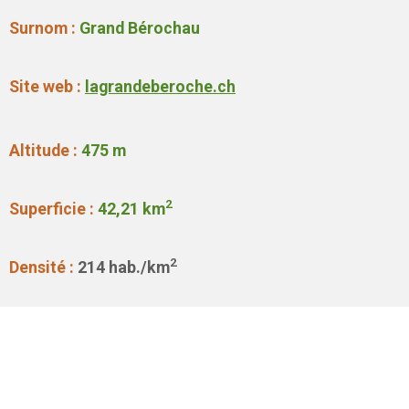
Surnom :
Grand Bérochau
Site web :
lagrandeberoche.ch
Altitude :
475
m
2
Superficie :
42,21
km
2
Densité :
214
hab./km