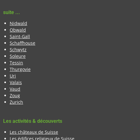
suite ...
Nidwald
Obwald
Saint-Gall
Schaffhouse
Schwytz
Soleure
Tessin
Thurgovie
Uri
Valais
Vaud
Zoug
Zurich
Les activités & découverts
Les châteaux de Suisse
Les édifices religieux de Suisse