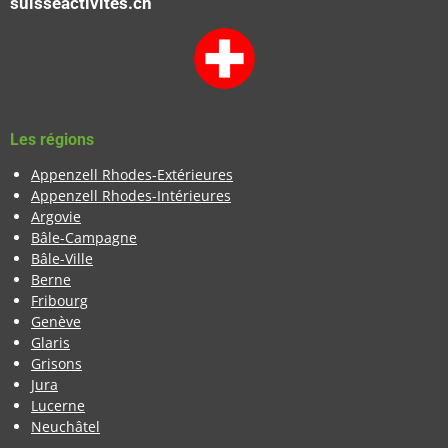
suisseactivites.ch
Les régions
Appenzell Rhodes-Extérieures
Appenzell Rhodes-Intérieures
Argovie
Bâle-Campagne
Bâle-Ville
Berne
Fribourg
Genève
Glaris
Grisons
Jura
Lucerne
Neuchâtel