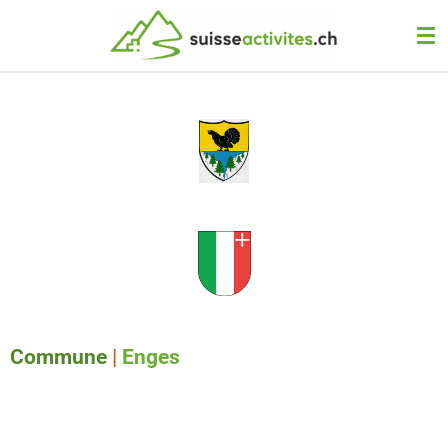
Passer
au
contenu
principal
Commune
|
Enges