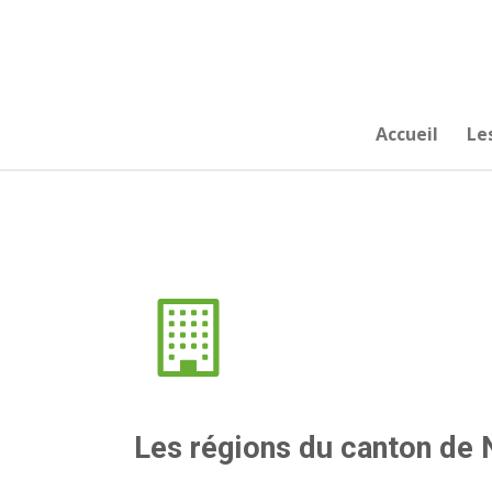
Passer
au
contenu
principal
Accueil
Le
Les régions du canton de 