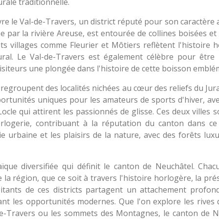
rale traditionnelle.
re le Val-de-Travers, un district réputé pour son caractère
e par la rivière Areuse, est entourée de collines boisées e
 villages comme Fleurier et Môtiers reflètent l'histoire h
ral. Le Val-de-Travers est également célèbre pour être 
x visiteurs une plongée dans l'histoire de cette boisson emblé
egroupent des localités nichées au cœur des reliefs du Jura
tunités uniques pour les amateurs de sports d'hiver, ave
ocle qui attirent les passionnés de glisse. Ces deux villes
orlogerie, contribuant à la réputation du canton dans c
e urbaine et les plaisirs de la nature, avec des forêts lux
ïque diversifiée qui définit le canton de Neuchâtel. Cha
e la région, que ce soit à travers l'histoire horlogère, la pré
itants de ces districts partagent un attachement profond
nt les opportunités modernes. Que l'on explore les rives du
l-de-Travers ou les sommets des Montagnes, le canton de N