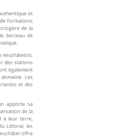
 authentique et
t de formations
orlogère de la
le berceau de
matique.
 neuchâtelois.
c des stations
 sont également
e domaine. Les
uriantes et des
cun apporte sa
servation de la
 à leur terre,
 Littoral, les
euchâtel offre