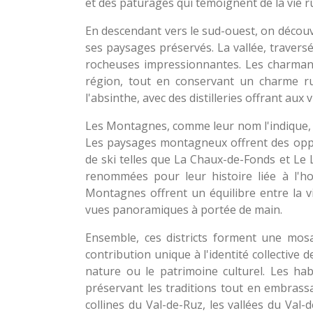
et des pâturages qui témoignent de la vie ru
En descendant vers le sud-ouest, on découv
ses paysages préservés. La vallée, traversé
rocheuses impressionnantes. Les charmants
région, tout en conservant un charme ru
l'absinthe, avec des distilleries offrant au
Les Montagnes, comme leur nom l'indique, r
Les paysages montagneux offrent des oppor
de ski telles que La Chaux-de-Fonds et Le L
renommées pour leur histoire liée à l'h
Montagnes offrent un équilibre entre la vi
vues panoramiques à portée de main.
Ensemble, ces districts forment une mosa
contribution unique à l'identité collective d
nature ou le patrimoine culturel. Les hab
préservant les traditions tout en embrassa
collines du Val-de-Ruz, les vallées du Va