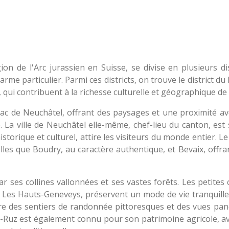
on de l'Arc jurassien en Suisse, se divise en plusieurs dis
me particulier. Parmi ces districts, on trouve le district du L
 qui contribuent à la richesse culturelle et géographique de 
u lac de Neuchâtel, offrant des paysages et une proximité av
. La ville de Neuchâtel elle-même, chef-lieu du canton, est
historique et culturel, attire les visiteurs du monde entier. Le
lles que Boudry, au caractère authentique, et Bevaix, offr
par ses collines vallonnées et ses vastes forêts. Les petit
et Les Hauts-Geneveys, préservent un mode de vie tranquill
fre des sentiers de randonnée pittoresques et des vues pa
-de-Ruz est également connu pour son patrimoine agricole, a