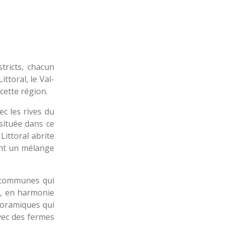
tricts, chacun
ittoral, le Val-
cette région.
ec les rives du
 située dans ce
 Littoral abrite
ant un mélange
es communes qui
e, en harmonie
noramiques qui
vec des fermes