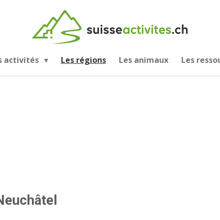
s activités
Les régions
Les animaux
Les resso
Neuchâtel