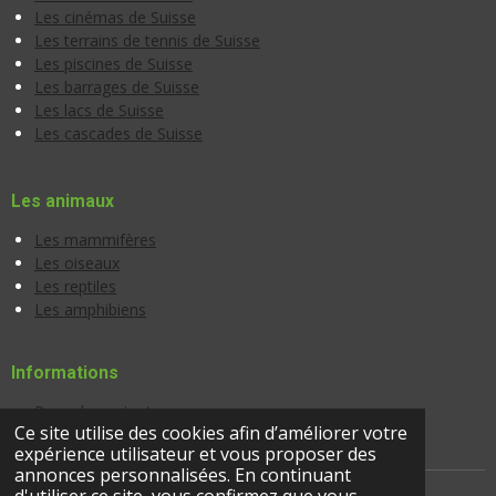
Les cinémas de Suisse
Les terrains de tennis de Suisse
Les piscines de Suisse
Les barrages de Suisse
Les lacs de Suisse
Les cascades de Suisse
Les animaux
Les mammifères
Les oiseaux
Les reptiles
Les amphibiens
Informations
Page de contact
Ce site utilise des cookies afin d’améliorer votre
Banque d'images
expérience utilisateur et vous proposer des
annonces personnalisées. En continuant