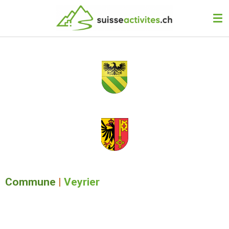
Passer
au
contenu
principal
Commune
|
Veyrier