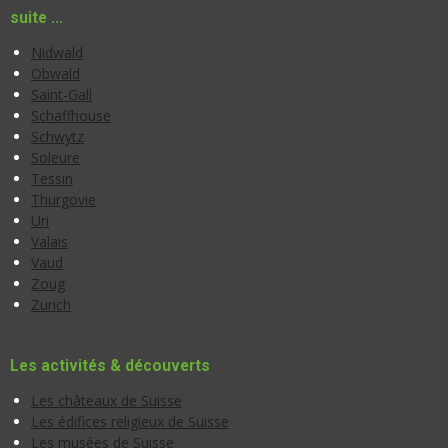
suite ...
Nidwald
Obwald
Saint-Gall
Schaffhouse
Schwytz
Soleure
Tessin
Thurgovie
Uri
Valais
Vaud
Zoug
Zurich
Les activités & découverts
Les châteaux de Suisse
Les édifices religieux de Suisse
Les musées de Suisse