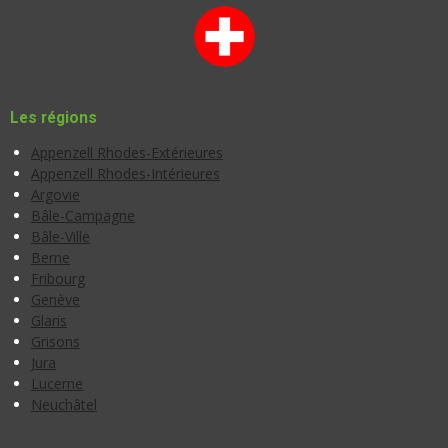
Les régions
Appenzell Rhodes-Extérieures
Appenzell Rhodes-Intérieures
Argovie
Bâle-Campagne
Bâle-Ville
Berne
Fribourg
Genève
Glaris
Grisons
Jura
Lucerne
Neuchâtel