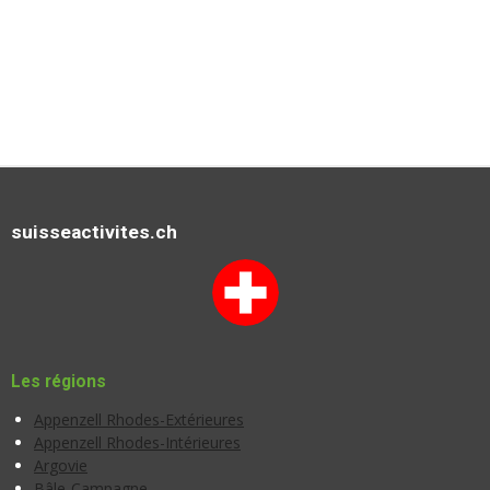
suisseactivites.ch
Les régions
Appenzell Rhodes-Extérieures
Appenzell Rhodes-Intérieures
Argovie
Bâle-Campagne