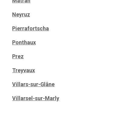
Matran
Neyruz
Pierrafortscha
Ponthaux
Prez
Treyvaux
Villars-sur-Glâne
Villarsel-sur-Marly