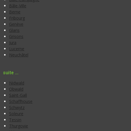
Bâle-Ville
Berne
Fribourg
Genève
Glaris
Grisons
Jura
Lucerne
Neuchâtel
suite ...
Nidwald
Obwald
Saint-Gall
Schaffhouse
Schwytz
Soleure
Tessin
Thurgovie