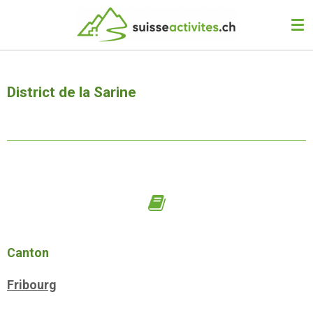
Passer
au
contenu
principal
District de la Sarine
Canton
Fribourg