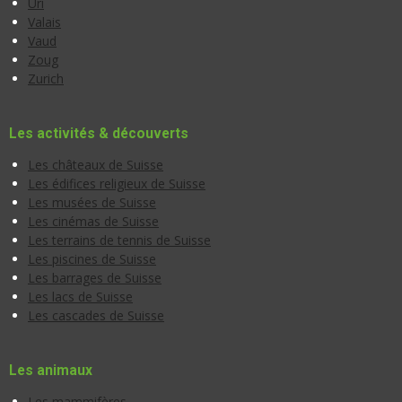
Uri
Valais
Vaud
Zoug
Zurich
Les activités & découverts
Les châteaux de Suisse
Les édifices religieux de Suisse
Les musées de Suisse
Les cinémas de Suisse
Les terrains de tennis de Suisse
Les piscines de Suisse
Les barrages de Suisse
Les lacs de Suisse
Les cascades de Suisse
Les animaux
Les mammifères