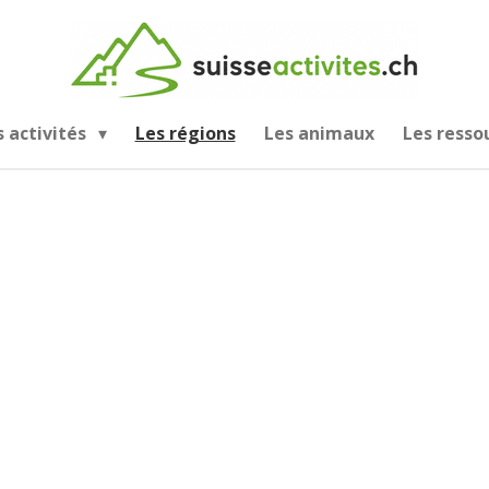
s activités
Les régions
Les animaux
Les resso