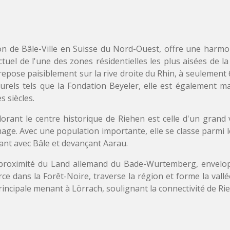
n de Bâle-Ville en Suisse du Nord-Ouest, offre une harm
tuel de l'une des zones résidentielles les plus aisées de la 
 repose paisiblement sur la rive droite du Rhin, à seulement
lturels tels que la Fondation Beyeler, elle est également 
s siècles.
rant le centre historique de Riehen est celle d'un grand vi
ge. Avec une population importante, elle se classe parmi 
sant avec Bâle et devançant Aarau.
a proximité du Land allemand du Bade-Wurtemberg, envel
rce dans la Forêt-Noire, traverse la région et forme la va
ncipale menant à Lörrach, soulignant la connectivité de Rie