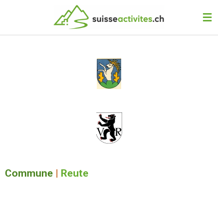
Passer
au
contenu
principal
Commune
|
Reute