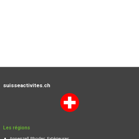
suisseactivites.ch
Les régions
Appenzell Rhodes-Extérieures