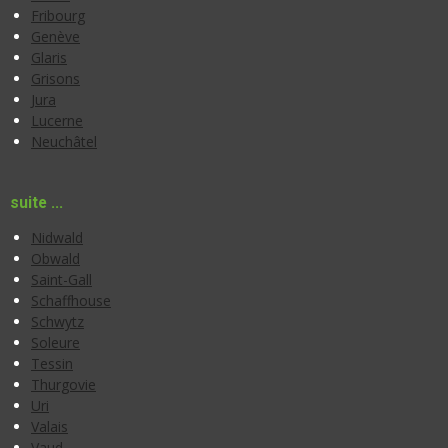
Fribourg
Genève
Glaris
Grisons
Jura
Lucerne
Neuchâtel
suite ...
Nidwald
Obwald
Saint-Gall
Schaffhouse
Schwytz
Soleure
Tessin
Thurgovie
Uri
Valais
Vaud