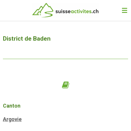
Passer
au
contenu
principal
District de Baden
Canton
Argovie