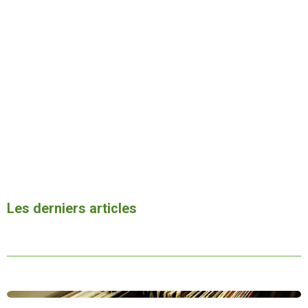
a
t
t
o
i
i
o
l
n
e
Les derniers articles