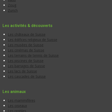
Zoug
Zurich
Les activités & découverts
Les châteaux de Suisse
Les édifices religieux de Suisse
Les musées de Suisse
Les cinémas de Suisse
Les terrains de tennis de Suisse
Les piscines de Suisse
Les barrages de Suisse
Les lacs de Suisse
Les cascades de Suisse
Les animaux
Les mammifères
Les oiseaux
Les reptiles