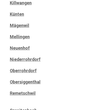
Killwangen
Künten
Mägenwil
Mellingen
Neuenhof
Niederrohrdorf
Oberrohrdorf
Obersiggenthal
Remetschwil