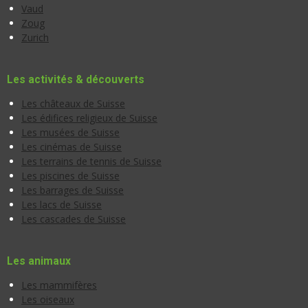
Vaud
Zoug
Zurich
Les activités & découverts
Les châteaux de Suisse
Les édifices religieux de Suisse
Les musées de Suisse
Les cinémas de Suisse
Les terrains de tennis de Suisse
Les piscines de Suisse
Les barrages de Suisse
Les lacs de Suisse
Les cascades de Suisse
Les animaux
Les mammifères
Les oiseaux