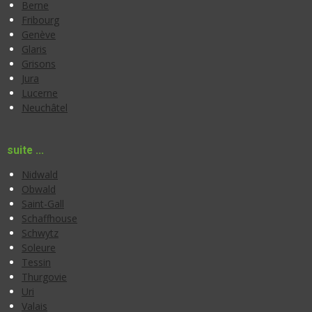
Berne
Fribourg
Genève
Glaris
Grisons
Jura
Lucerne
Neuchâtel
suite ...
Nidwald
Obwald
Saint-Gall
Schaffhouse
Schwytz
Soleure
Tessin
Thurgovie
Uri
Valais