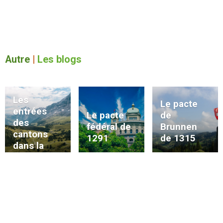
Autre
|
Les blogs
Les
Le pacte
entrées
Le pacte
de
des
fédéral de
Brunnen
cantons
1291
de 1315
dans la
Confédérat
ion