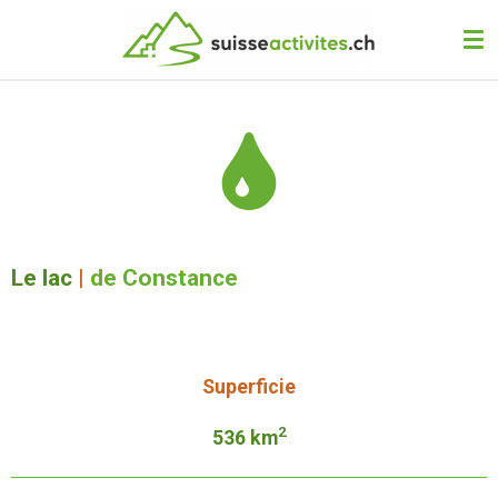
Passer
au
contenu
principal
Le lac
|
de Constance
Superficie
2
536 km