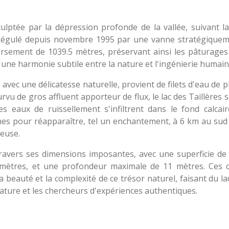
ulptée par la dépression profonde de la vallée, suivant la 
 Régulé depuis novembre 1995 par une vanne stratégiqueme
ersement de 1039.5 mètres, préservant ainsi les pâturage
une harmonie subtile entre la nature et l'ingénierie humain
avec une délicatesse naturelle, provient de filets d'eau de p
rvu de gros affluent apporteur de flux, le lac des Taillères s
 eaux de ruissellement s'infiltrent dans le fond calcai
nes pour réapparaître, tel un enchantement, à 6 km au sud
reuse.
ravers ses dimensions imposantes, avec une superficie de
mètres, et une profondeur maximale de 11 mètres. Ces ch
 beauté et la complexité de ce trésor naturel, faisant du la
ature et les chercheurs d'expériences authentiques.