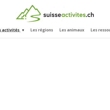
s activités
Les régions
Les animaux
Les resso