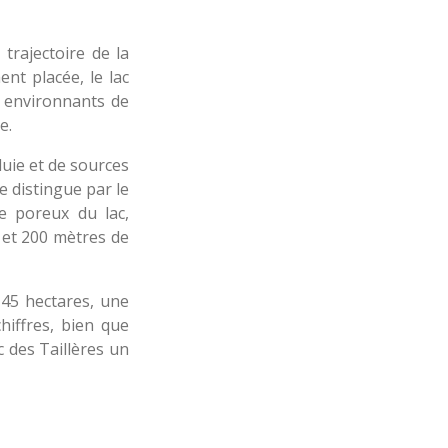
trajectoire de la
nt placée, le lac
s environnants de
e.
luie et de sources
e distingue par le
re poreux du lac,
 et 200 mètres de
 45 hectares, une
iffres, bien que
c des Taillères un