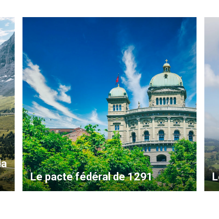
la
Le pacte fédéral de 1291
L