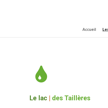
Passer
au
contenu
principal
Accueil
Le
Le lac
|
des Taillères