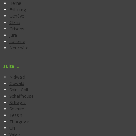
Berne
Fribourg
Genève
Glaris
Grisons
Jura
Lucerne
Neuchâtel
suite ...
Nidwald
Obwald
Saint-Gall
Schaffhouse
Schwytz
Soleure
Tessin
Thurgovie
Uri
Valais