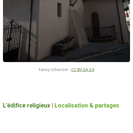
Fanny Schertzer
-
CC BY-SA 3.0
L'édifice religieux
|
Localisation & partages