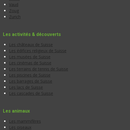
Vaud
Zoug
Zurich
Les activités & découverts
Les châteaux de Suisse
Les édifices religieux de Suisse
Les musées de Suisse
Les cinémas de Suisse
Les terrains de tennis de Suisse
Les piscines de Suisse
Les barrages de Suisse
Les lacs de Suisse
Les cascades de Suisse
Les animaux
Les mammifères
Les oiseaux