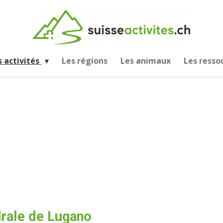
s activités
Les régions
Les animaux
Les resso
rale de Lugano