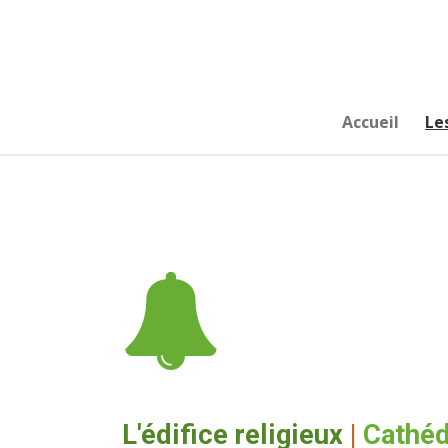
Passer
au
contenu
principal
Accueil
Le
L'édifice religieux
|
Cathéd