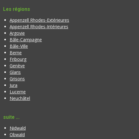
a
t
Les régions
t
o
i
Appenzell Rhodes-Extérieures
i
o
Appenzell Rhodes-Intérieures
l
n
Argovie
e
Bâle-Campagne
Bâle-Ville
Berne
Fribourg
Genève
Glaris
Grisons
Jura
Lucerne
Neuchâtel
suite ...
Nidwald
Obwald