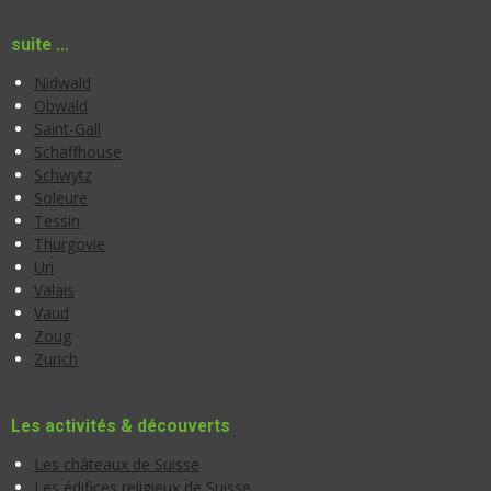
suite ...
Nidwald
Obwald
Saint-Gall
Schaffhouse
Schwytz
Soleure
Tessin
Thurgovie
Uri
Valais
Vaud
Zoug
Zurich
Les activités & découverts
Les châteaux de Suisse
Les édifices religieux de Suisse