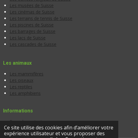
Les musées de Suisse
Les cinémas de Suisse
Les terrains de tennis de Suisse
Les piscines de Suisse
Les barrages de Suisse
Les lacs de Suisse
Les cascades de Suisse
Les animaux
Les mammifères
Les oiseaux
Les reptiles
Les amphibiens
Informations
Page de contact
Ce site utilise des cookies afin d’améliorer votre
Banque d'images
expérience utilisateur et vous proposer des