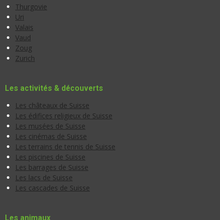
Thurgovie
Uri
Valais
Vaud
Zoug
Zurich
Les activités & découverts
Les châteaux de Suisse
Les édifices religieux de Suisse
Les musées de Suisse
Les cinémas de Suisse
Les terrains de tennis de Suisse
Les piscines de Suisse
Les barrages de Suisse
Les lacs de Suisse
Les cascades de Suisse
Les animaux