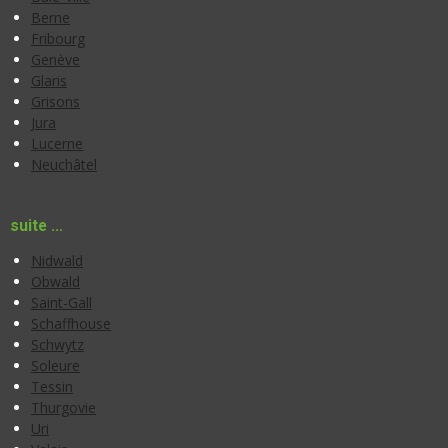
Berne
Fribourg
Genève
Glaris
Grisons
Jura
Lucerne
Neuchâtel
suite ...
Nidwald
Obwald
Saint-Gall
Schaffhouse
Schwytz
Soleure
Tessin
Thurgovie
Uri