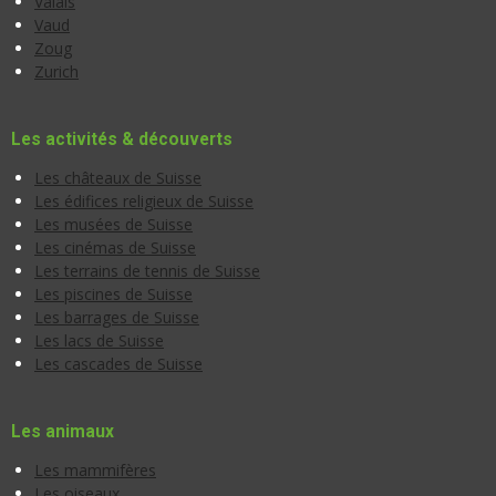
Valais
Vaud
Zoug
Zurich
Les activités & découverts
Les châteaux de Suisse
Les édifices religieux de Suisse
Les musées de Suisse
Les cinémas de Suisse
Les terrains de tennis de Suisse
Les piscines de Suisse
Les barrages de Suisse
Les lacs de Suisse
Les cascades de Suisse
Les animaux
Les mammifères
Les oiseaux