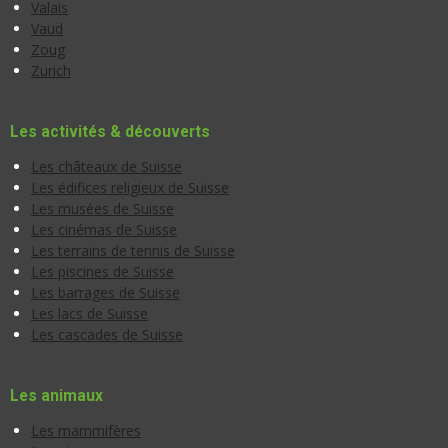
Valais
Vaud
Zoug
Zurich
Les activités & découverts
Les châteaux de Suisse
Les édifices religieux de Suisse
Les musées de Suisse
Les cinémas de Suisse
Les terrains de tennis de Suisse
Les piscines de Suisse
Les barrages de Suisse
Les lacs de Suisse
Les cascades de Suisse
Les animaux
Les mammifères