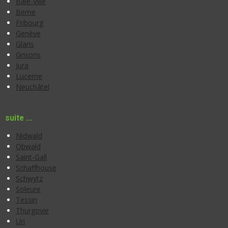
Bâle-Ville
Berne
Fribourg
Genève
Glaris
Grisons
Jura
Lucerne
Neuchâtel
suite ...
Nidwald
Obwald
Saint-Gall
Schaffhouse
Schwytz
Soleure
Tessin
Thurgovie
Uri