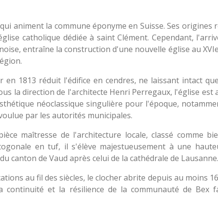
foi qui animent la commune éponyme en Suisse. Ses origines 
église catholique dédiée à saint Clément. Cependant, l'arri
oise, entraîne la construction d'une nouvelle église au XVI
région.
n 1813 réduit l'édifice en cendres, ne laissant intact que 
s la direction de l'architecte Henri Perregaux, l'église est
esthétique néoclassique singulière pour l'époque, notamm
voulue par les autorités municipales.
èce maîtresse de l'architecture locale, classé comme bie
ctogonale en tuf, il s'élève majestueusement à une haut
r du canton de Vaud après celui de la cathédrale de Lausanne
ions au fil des siècles, le clocher abrite depuis au moins 1
a continuité et la résilience de la communauté de Bex f