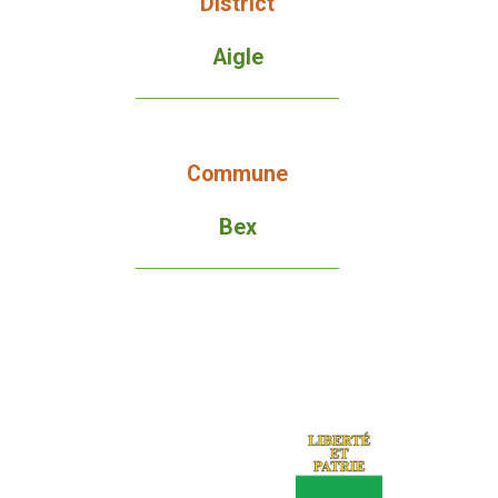
District
Aigle
Commune
Bex