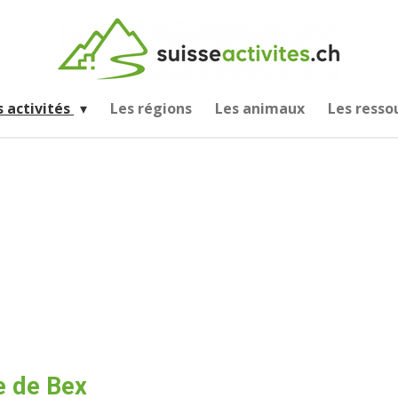
s activités
Les régions
Les animaux
Les resso
 de Bex