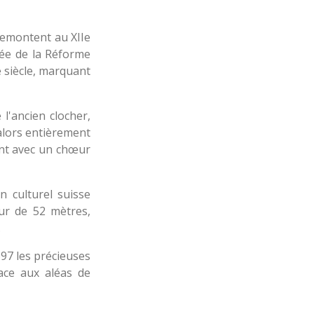
remontent au XIIe
vée de la Réforme
e siècle, marquant
l'ancien clocher,
 alors entièrement
ent avec un chœur
n culturel suisse
eur de 52 mètres,
.
697 les précieuses
ace aux aléas de