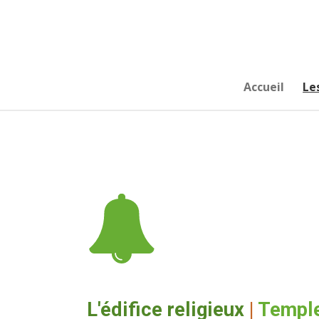
Passer
au
contenu
principal
Accueil
Le
L'édifice religieux
|
Temple