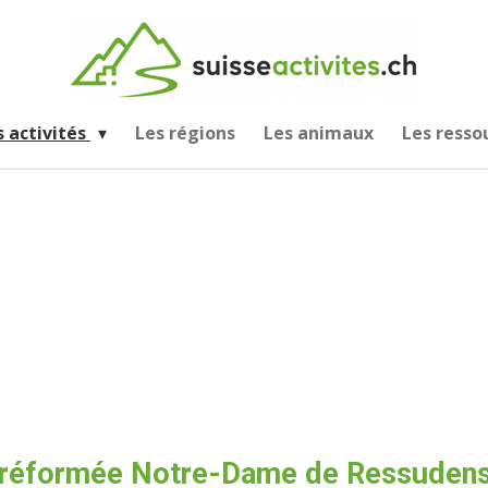
s activités
Les régions
Les animaux
Les resso
 réformée Notre-Dame de Ressuden