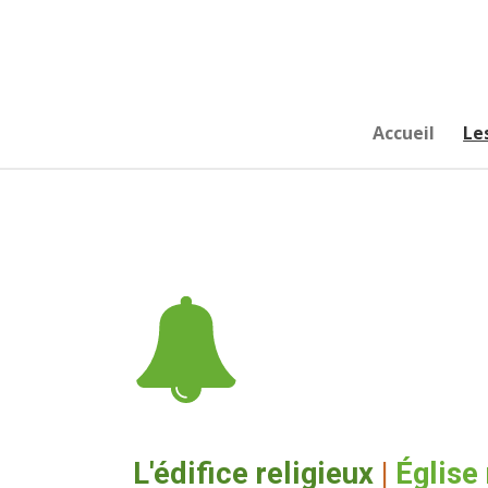
Passer
au
contenu
principal
Accueil
Le
L'édifice religieux
|
Église