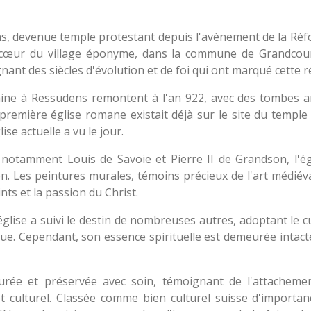
, devenue temple protestant depuis l'avènement de la Réf
u cœur du village éponyme, dans la commune de Grandcour
nant des siècles d'évolution et de foi qui ont marqué cette r
aine à Ressudens remontent à l'an 922, avec des tombes
première église romane existait déjà sur le site du temple 
lise actuelle a vu le jour.
 notamment Louis de Savoie et Pierre II de Grandson, l'é
n. Les peintures murales, témoins précieux de l'art médiéva
aints et la passion du Christ.
glise a suivi le destin de nombreuses autres, adoptant le c
que. Cependant, son essence spirituelle est demeurée intact
taurée et préservée avec soin, témoignant de l'attachem
culturel. Classée comme bien culturel suisse d'importanc