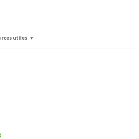
urces utiles
s