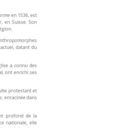
orme en 1536, est
, en Suisse. Son
égion.
 anthropomorphes
actuel, datant du
glise a connu des
l, ont enrichi ses
ulte protestant et
e, enracinée dans
ent profond de la
e nationale, elle