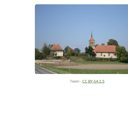
Twen
-
CC BY-SA 2.5