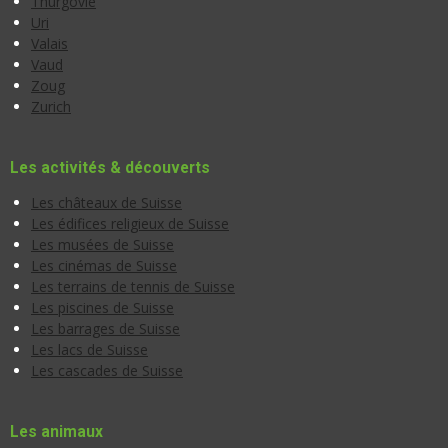
Thurgovie
Uri
Valais
Vaud
Zoug
Zurich
Les activités & découverts
Les châteaux de Suisse
Les édifices religieux de Suisse
Les musées de Suisse
Les cinémas de Suisse
Les terrains de tennis de Suisse
Les piscines de Suisse
Les barrages de Suisse
Les lacs de Suisse
Les cascades de Suisse
Les animaux