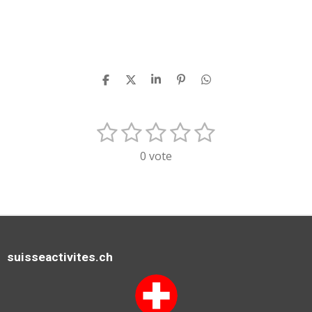
P
P
P
É
P
A
A
A
P
A
R
R
R
I
R
T
T
T
N
T
1
2
3
4
5
E
É
A
A
A
G
A
G
G
G
L
G
n
v
é
é
é
é
é
E
E
E
E
E
0 vote
v
a
R
R
R
R
R
t
t
t
t
t
o
l
y
o
o
o
o
o
u
e
a
i
i
i
i
i
r
t
l
l
l
l
l
l
i
'
e
e
e
e
e
suisseactivites.ch
o
é
n
s
s
s
s
v
:
a
l