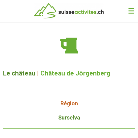
Passer
au
contenu
principal
Le château
|
Château de Jörgenberg
Région
Surselva