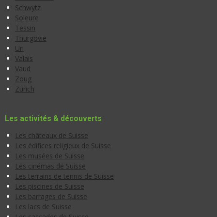
Schwytz
Soleure
Tessin
Thurgovie
Uri
Valais
Vaud
Zoug
Zurich
Les activités & découverts
Les châteaux de Suisse
Les édifices religieux de Suisse
Les musées de Suisse
Les cinémas de Suisse
Les terrains de tennis de Suisse
Les piscines de Suisse
Les barrages de Suisse
Les lacs de Suisse
Les cascades de Suisse