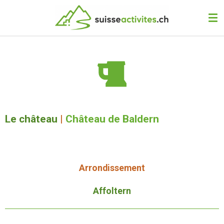
Passer
au
contenu
principal
Le château
|
Château de Baldern
Arrondissement
Affoltern