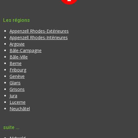
l
0
u
é
a
t
Les régions
t
o
i
Appenzell Rhodes-Extérieures
i
o
Appenzell Rhodes-Intérieures
l
n
Argovie
e
Bâle-Campagne
Bâle-Ville
Berne
Fribourg
Genève
Glaris
Grisons
Jura
Lucerne
Neuchâtel
suite ...