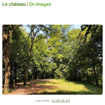
Le château
|
En images
own work
-
CC BY-SA 3.0