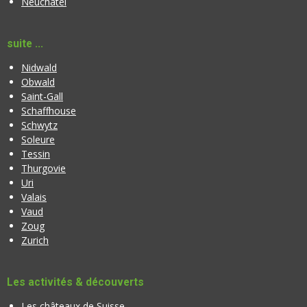
Neuchâtel
suite ...
Nidwald
Obwald
Saint-Gall
Schaffhouse
Schwytz
Soleure
Tessin
Thurgovie
Uri
Valais
Vaud
Zoug
Zurich
Les activités & découverts
Les châteaux de Suisse