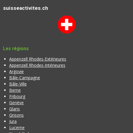
l
l
l
l
l
i
'
e
e
e
e
e
suisseactivites.ch
o
é
n
s
s
s
s
v
:
a
l
0
u
é
a
t
Les régions
t
o
i
Appenzell Rhodes-Extérieures
i
o
Appenzell Rhodes-Intérieures
l
n
Argovie
e
Bâle-Campagne
Bâle-Ville
Berne
Fribourg
Genève
Glaris
Grisons
Jura
Lucerne