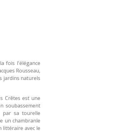
a fois l'élégance
-Jacques Rousseau,
s jardins naturels
es Crêtes est une
r un soubassement
 par sa tourelle
lle un chambranle
littéraire avec le