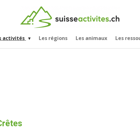
s activités
Les régions
Les animaux
Les resso
Crêtes