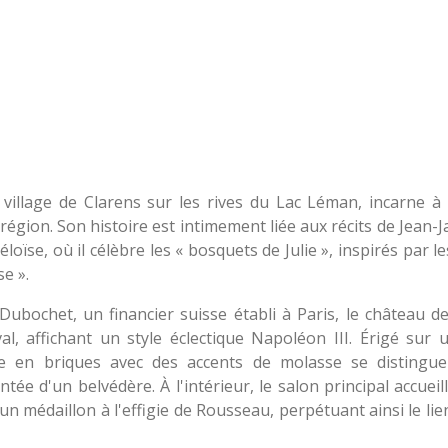
village de Clarens sur les rives du Lac Léman, incarne à l
 région. Son histoire est intimement liée aux récits de Jean
e, où il célèbre les « bosquets de Julie », inspirés par le
se ».
bochet, un financier suisse établi à Paris, le château d
al, affichant un style éclectique Napoléon III. Érigé su
ice en briques avec des accents de molasse se distingue
ée d'un belvédère. À l'intérieur, le salon principal accuei
médaillon à l'effigie de Rousseau, perpétuant ainsi le lien 