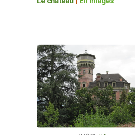
Le château
|
En images