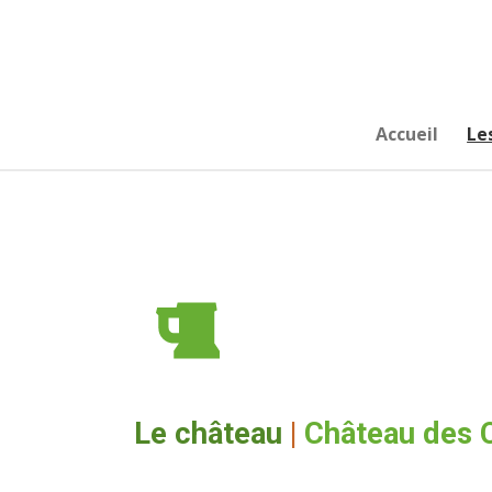
Passer
au
contenu
principal
Accueil
Le
Le château
|
Château des 