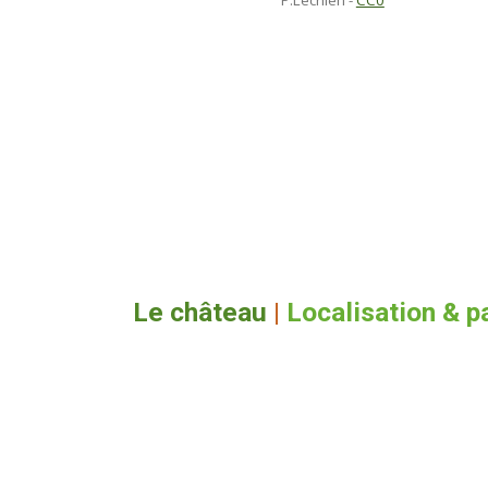
P.Lechien
-
CC0
Le château
|
Localisation & p